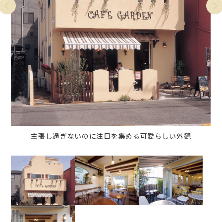
パンを買いに来たついでについつい席に着き、ゆっくり珈琲
おしゃれな店内は塗壁と木の張り、カウンター上の焼き瓦が
ワンちゃんも一緒に利用可能なテラス席も素敵な雰囲気で
す。愛犬と一緒に散歩ついでに立ち寄りたいですね
を楽しみたくなるような空間です
特徴的
主張し過ぎないのに注目を集める可愛らしい外観